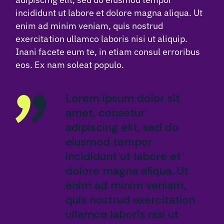
incididunt ut labore et dolore magna aliqua. Ut
enim ad minim veniam, quis nostrud
exercitation ullamco laboris nisi ut aliquip.
Inani facete eum te, in etiam consul erroribus
eos. Ex nam soleat populo.
Lorem ipsum dolor sit
amet, consetur
adipiscing elit, sed do
eiusmod tempor
incididunt ut labore et
dolore magna aliqua. Ut
enim ad minim veniam,
quis nostrud exercitation
ullamco laboris nisi ut