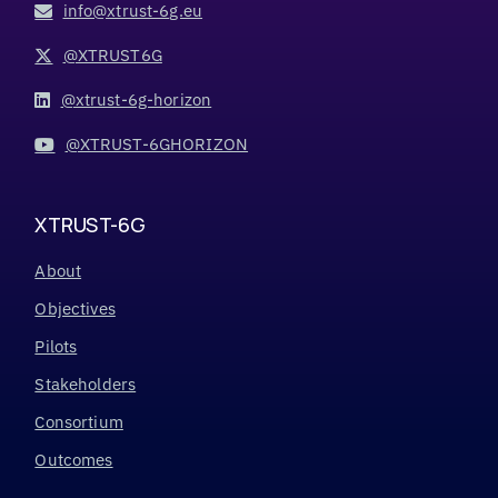
info@xtrust-6g.eu
@XTRUST6G
@xtrust-6g-horizon
@XTRUST-6GHORIZON
XTRUST-6G
About
Objectives
Pilots
Stakeholders
Consortium
Outcomes